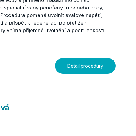
eplé vody a jemného masážního účinku
o speciální vany ponořeny ruce nebo nohy,
. Procedura pomáhá uvolnit svalové napětí,
ti a přispět k regeneraci po přetížení
 vnímá příjemné uvolnění a pocit lehkosti
Detail procedury
ivá