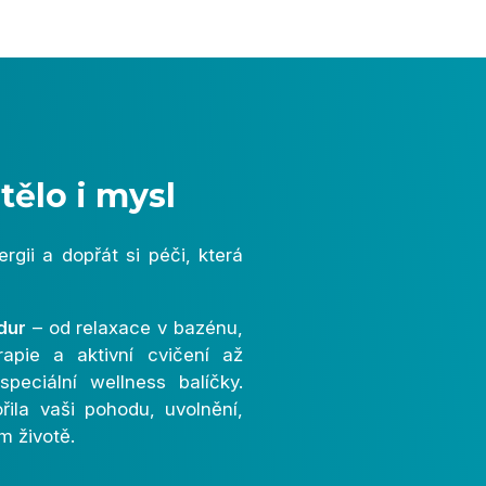
tělo i mysl
rgii a dopřát si péči, která
dur
– od relaxace v bazénu,
rapie a aktivní cvičení až
speciální wellness balíčky.
ila vaši pohodu, uvolnění,
m životě.