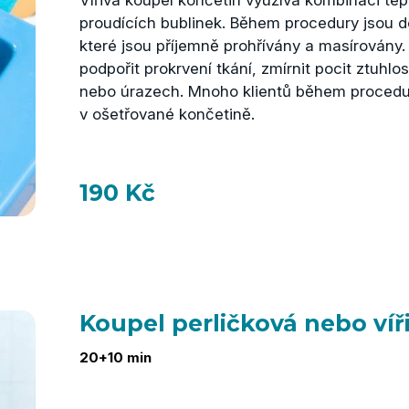
Vířivá koupel končetin využívá kombinaci t
proudících bublinek. Během procedury jsou d
které jsou příjemně prohřívány a masírovány
podpořit prokrvení tkání, zmírnit pocit ztuhlos
nebo úrazech. Mnoho klientů během procedury
v ošetřované končetině.
190 Kč
Koupel perličková nebo víř
20+10 min