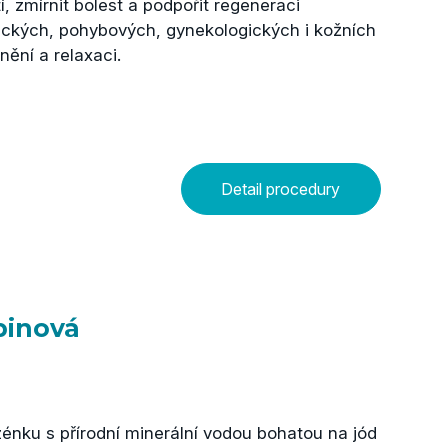
, zmírnit bolest a podpořit regeneraci
ických, pohybových, gynekologických i kožních
nění a relaxaci.
Detail procedury
pinová
nku s přírodní minerální vodou bohatou na jód