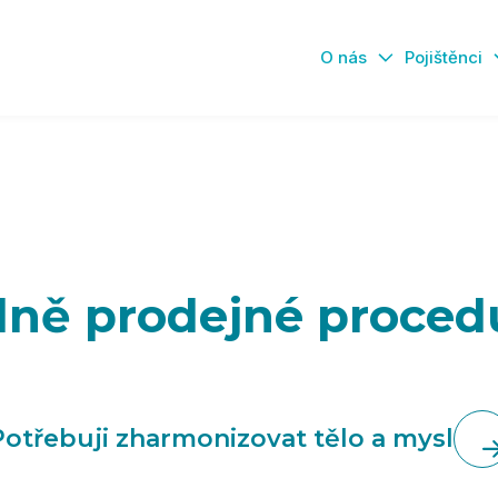
O nás
Pojištěnci
lně prodejné proced
Potřebuji zharmonizovat tělo a mysl