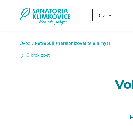
Přeskočit na hlavní obsah
CZ
Úvod
Potřebuji zharmonizovat tělo a mysl
O krok zpět
Vo