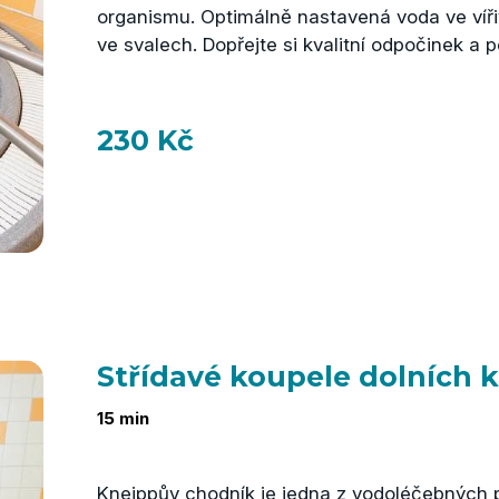
organismu. Optimálně nastavená voda ve vířiv
ve svalech. Dopřejte si kvalitní odpočinek a pé
230 Kč
Střídavé koupele dolních 
15 min
Kneippův chodník je jedna z vodoléčebných pr