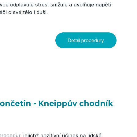
ce odplavuje stres, snižuje a uvolňuje napětí
či o své tělo i duši.
Detail procedury
končetin - Kneippův chodník
ocedur, jejichž pozitivní účinek na lidské