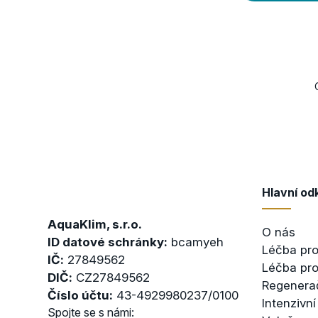
Hlavní od
AquaKlim, s.r.o.
O nás
ID datové schránky:
bcamyeh
Léčba pro
IČ:
27849562
Léčba pro
DIČ:
CZ27849562
Regenera
Číslo účtu:
43-4929980237/0100
Intenzivní
Spojte se s námi: