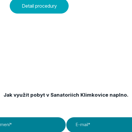
biologická metoda může pomoci zmírnit zánět,
Detail procedury
podpořit hojení tkání a prodloužit dobu,
po kterou může pohybový aparát fungovat
bez výrazného omezení.
Získejte TIPY & TRIKY
Jak využít pobyt v Sanatoriích Klimkovice naplno.
jmení
*
E-mail
*