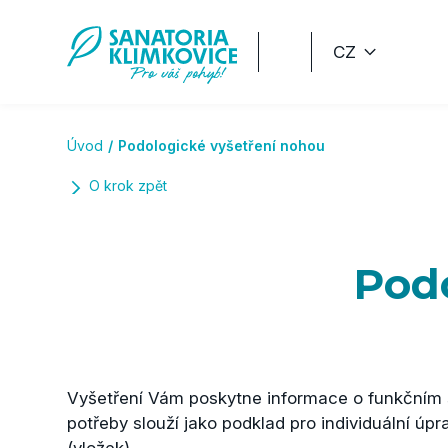
Přeskočit na hlavní obsah
CZ
Úvod
Podologické vyšetření nohou
O krok zpět
Podo
Vyšetření Vám poskytne informace o funkčním 
potřeby slouží jako podklad pro individuální úpr