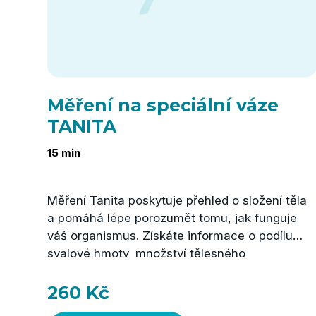
Měření na speciální váze
TANITA
15 min
Měření Tanita poskytuje přehled o složení těla
a pomáhá lépe porozumět tomu, jak funguje
váš organismus. Získáte informace o podílu
svalové hmoty, množství tělesného
a viscerálního tuku, hmotnosti kostí, bazálním
metabolismu, metabolickém věku i celkové
260 Kč
fyzické kondici. Výsledky mohou sloužit jako