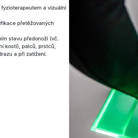
fyzioterapeutem a vizuální
ifikace přetěžovaných
ím stavu předonoží (vč.
í kosti), palců, prstců,
razu a při zatížení.