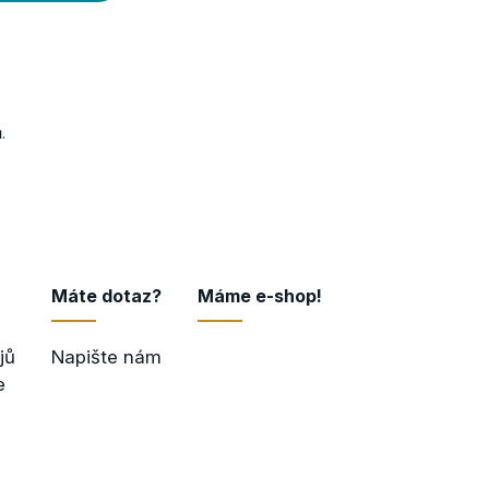
ů
.
Máte dotaz?
Máme e-shop!
jů
Napište nám
Přejít do e-shopu
e