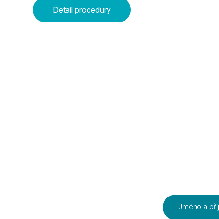
užitečný podklad pro úpravu životního stylu,
Detail procedury
pohybových aktivit nebo stravovacích návyků
a umožňují sledovat změny tělesné kondice
v průběhu času.
Jméno a pří