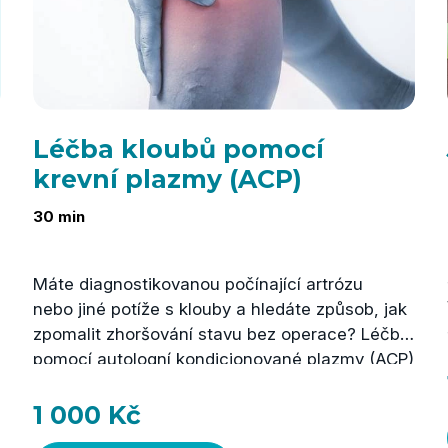
Léčba kloubů pomocí
krevní plazmy (ACP)
30 min
Máte diagnostikovanou počínající artrózu
nebo jiné potíže s klouby a hledáte způsob, jak
zpomalit zhoršování stavu bez operace? Léčba
pomocí autologní kondicionované plazmy (ACP)
využívá vlastní krev pacienta k podpoře
přirozených regeneračních procesů
1 000 Kč
v kloubech, šlachách a svalech. Tato moderní