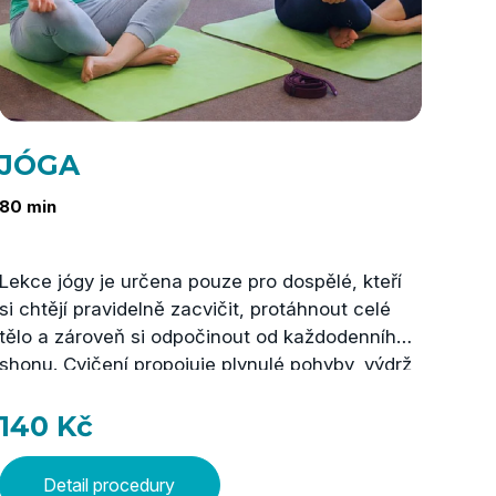
JÓGA
Cv
80 min
60 m
Lekce jógy je určena pouze pro dospělé, kteří
Skup
si chtějí pravidelně zacvičit, protáhnout celé
z pr
tělo a zároveň si odpočinout od každodenního
veře
shonu. Cvičení propojuje plynulé pohyby, výdrž
hlub
v jednotlivých pozicích a vědomé dýchání. Na
sval
závěr následuje relaxace, která pomáhá uvolnit
Cvič
140 Kč
22
napětí a zklidnit mysl. Cviky lze přizpůsobit
tera
individuálním možnostem a při cvičení jsou
i př
Detail procedury