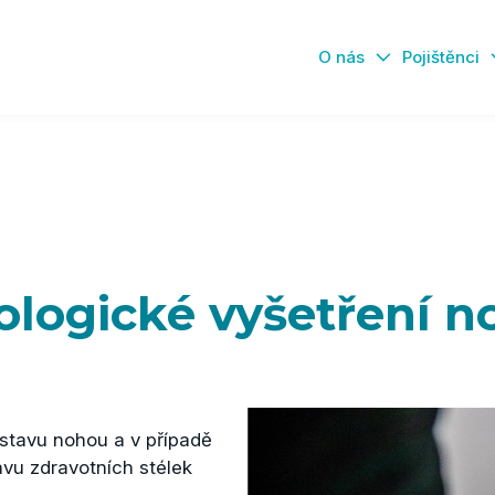
O nás
Pojištěnci
logické vyšetření 
stavu nohou a v případě
avu zdravotních stélek