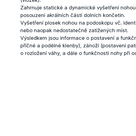
(vložek).
Zahrnuje statické a dynamické vyšetření nohou 
posouzení akrálních částí dolních končetin.
Vyšetření plosek nohou na podoskopu vč. ident
nebo naopak nedostatečně zatížených míst.
Výsledkem jsou informace o postavení a funkčn
příčné a podélné klenby), zánoží (postavení patn
o rozložení váhy, a dále o funkčnosti nohy při od