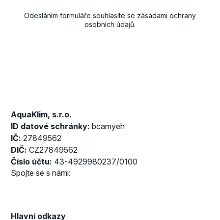
Odesláním formuláře souhlasíte se
zásadami ochrany
osobních údajů
.
AquaKlim, s.r.o.
ID datové schránky:
bcamyeh
IČ:
27849562
DIČ:
CZ27849562
Číslo účtu:
43-4929980237/0100
Spojte se s námi:
Hlavní odkazy