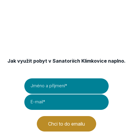
Získejte TIPY & TRIKY
Jak využít pobyt v Sanatoriích Klimkovice naplno.
Jméno a příjmení
*
E-mail
*
Chci to do emailu