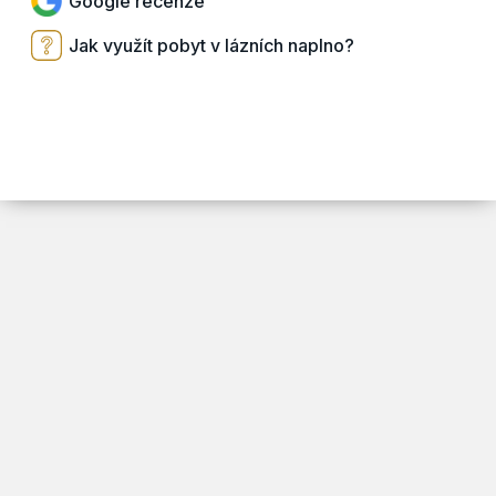
Google recenze
Jak využít pobyt v lázních naplno?
ARSY line - tvorba webových stránek a eshopů