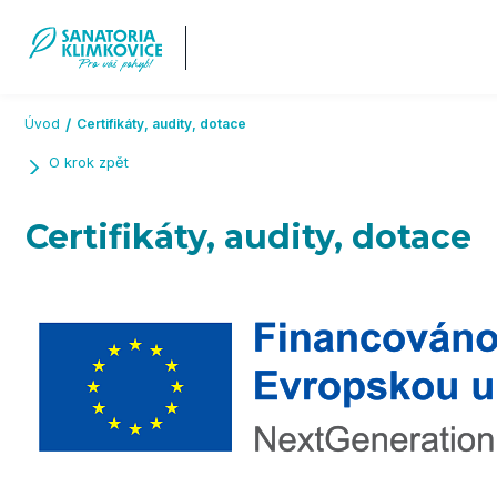
Přeskočit na hlavní obsah
Úvod
Certifikáty, audity, dotace
O krok zpět
Certifikáty, audity, dotace