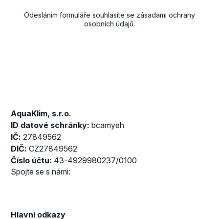
Odesláním formuláře souhlasíte se
zásadami ochrany
osobních údajů
.
AquaKlim, s.r.o.
ID datové schránky:
bcamyeh
IČ:
27849562
DIČ:
CZ27849562
Číslo účtu:
43-4929980237/0100
Spojte se s námi:
Hlavní odkazy