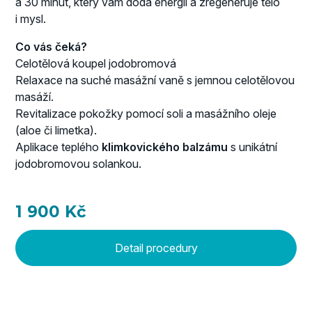
a 30 minut, který vám dodá energii a zregeneruje tělo
i mysl.
Co vás čeká?
Celotělová koupel jodobromová
Relaxace na suché masážní vaně s jemnou celotělovou
masáží.
Revitalizace pokožky pomocí soli a masážního oleje
(aloe či limetka).
Aplikace teplého
klimkovického balzámu
s unikátní
jodobromovou solankou.
1 900 Kč
Detail procedury