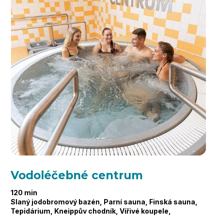
Vodoléčebné centrum
120 min
Slaný jodobromový bazén, Parní sauna, Finská sauna,
Tepidárium, Kneippův chodník, Vířivé koupele,