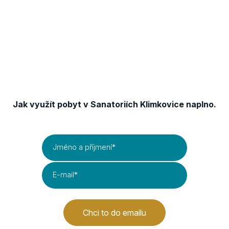
Získejte TIPY & TRIKY
Jak využít pobyt v Sanatoriích Klimkovice naplno.
Jméno a příjmení
*
E-mail
*
Chci to do emailu