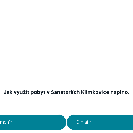
Získejte TIPY & TRIKY
Jak využít pobyt v Sanatoriích Klimkovice naplno.
jmení
*
E-mail
*