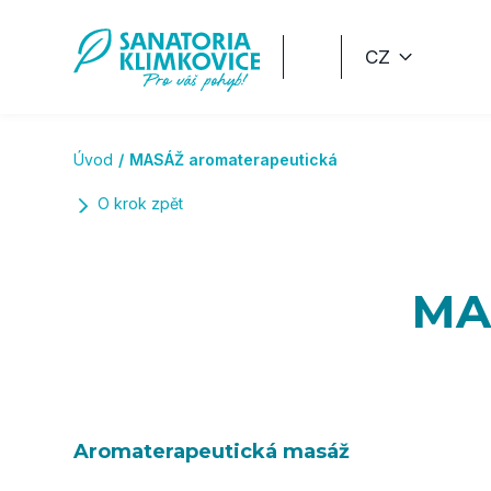
Přeskočit na hlavní obsah
CZ
Úvod
MASÁŽ aromaterapeutická
O krok zpět
MA
Aromaterapeutická masáž