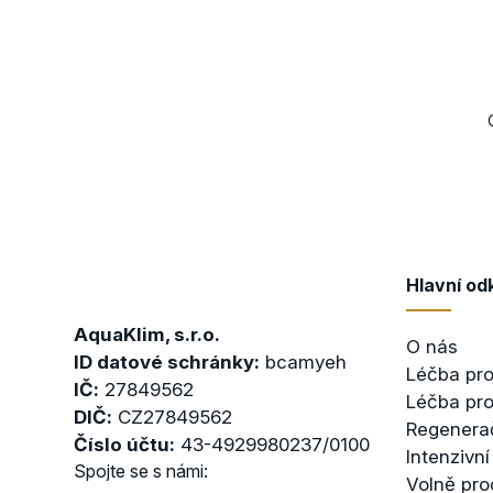
Hlavní od
AquaKlim, s.r.o.
O nás
ID datové schránky:
bcamyeh
Léčba pro
IČ:
27849562
Léčba pro
DIČ:
CZ27849562
Regenera
Číslo účtu:
43-4929980237/0100
Intenzivní
Spojte se s námi:
Volně pro