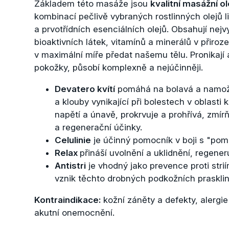
Základem této masáže jsou
kvalitní masážní ol
kombinací pečlivě vybraných rostlinných olejů 
a prvotřídních esenciálních olejů. Obsahují nej
bioaktivních látek, vitamínů a minerálů v přiro
v maximální míře předat našemu tělu. Pronikají 
pokožky, působí komplexně a nejúčinněji.
Devatero kvítí
pomáhá na bolavá a namože
a klouby vynikající při bolestech v oblasti 
napětí a únavě, prokrvuje a prohřívá, zmír
a regenerační účinky.
Celulinie
je účinný pomocník v boji s "pom
Relax
přináší uvolnění a uklidnění, regener
Antistri
je vhodný jako prevence proti str
vznik těchto drobných podkožních prasklin
Kontraindikace:
kožní záněty a defekty, alergie
akutní onemocnění.