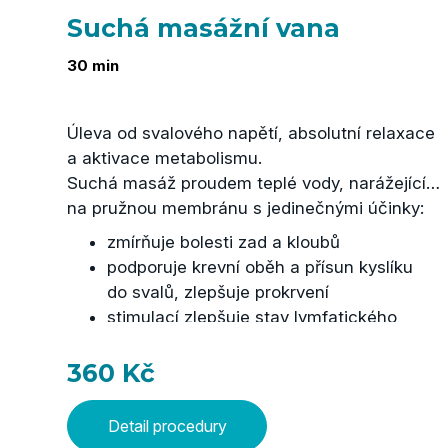
Suchá masážní vana
30 min
Úleva od svalového napětí, absolutní relaxace
a aktivace metabolismu.
Suchá masáž proudem teplé vody, narážejícím
na pružnou membránu s jedinečnými účinky:
zmírňuje bolesti zad a kloubů
podporuje krevní oběh a přísun kyslíku
do svalů, zlepšuje prokrvení
stimulací zlepšuje stav lymfatického
systému
podporuje látkovou výměnu, urychluje
360 Kč
metabolismus
podporuje zvýšení tvorby endorfinů,
Detail procedury
uvolňuje napětí a stres