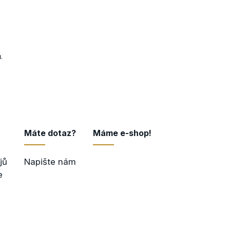
ů
.
Máte dotaz?
Máme e-shop!
jů
Napište nám
Přejít do e-shopu
e