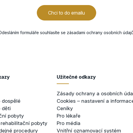
Chci to do emailu
Odesláním formuláře souhlasíte se
zásadami ochrany osobních údaj
kazy
Užitečné odkazy
Zásady ochrany a osobních úda
 dospělé
Cookies – nastavení a informac
 děti
Ceníky
ční pobyty
Pro lékaře
 rehabilitační pobyty
Pro média
dejné procedury
Vnitřní oznamovací systém