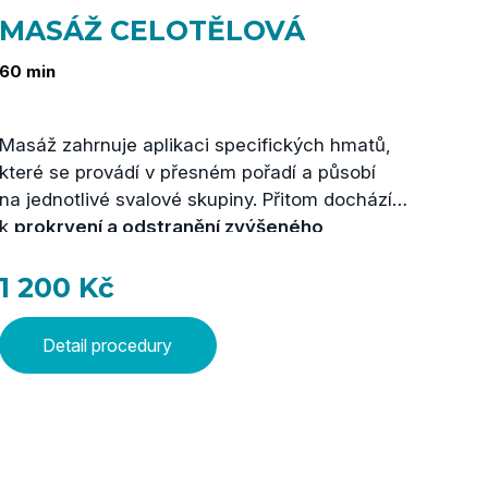
MASÁŽ CELOTĚLOVÁ
Ma
60 min
20/6
Masáž zahrnuje aplikaci specifických hmatů,
Masá
které se provádí v přesném pořadí a působí
masá
na jednotlivé svalové skupiny. Přitom dochází
a ak
k
prokrvení a odstranění zvýšeného
účin
svalového napětí
. Masáž plní relaxační funkci.
cele
Tato procedura je doplňkem léčby tam, kde je
půso
1 200 Kč
40
nutné uvolnit ztuhlé svaly, ošetřit bolestivé
a zk
kontraktury nebo připravit klienta na léčebný
celk
Detail procedury
tělocvik.
v pr
nám 
strá
star
oběh