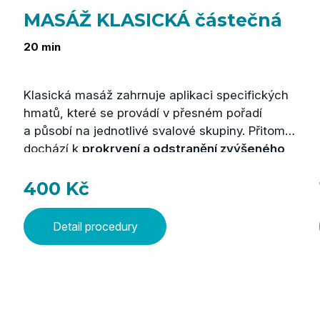
MASÁŽ KLASICKÁ částečná
20 min
Klasická masáž zahrnuje aplikaci specifických
hmatů, které se provádí v přesném pořadí
a působí na jednotlivé svalové skupiny. Přitom
dochází k
prokrvení a odstranění zvýšeného
svalového napětí
. Klasická masáž plní
relaxační funkci. Tato procedura je doplňkem
400 Kč
léčby tam, kde je nutné uvolnit ztuhlé svaly,
ošetřit bolestivé kontraktury nebo připravit
Detail procedury
klienta na léčebný tělocvik.