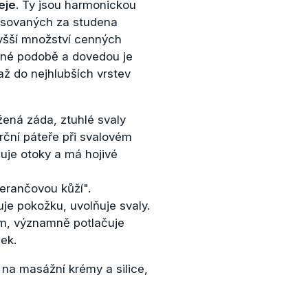
eje
. Ty jsou harmonickou
lisovaných za studena
vyšší množství cenných
zené podobě a dovedou je
až do nejhlubších vrstev
ná záda, ztuhlé svaly
krční páteře při svalovém
ňuje otoky a má hojivé
erančovou kůží".
uje pokožku, uvolňuje svaly.
iím, významně potlačuje
ek.
 na masážní krémy a silice,