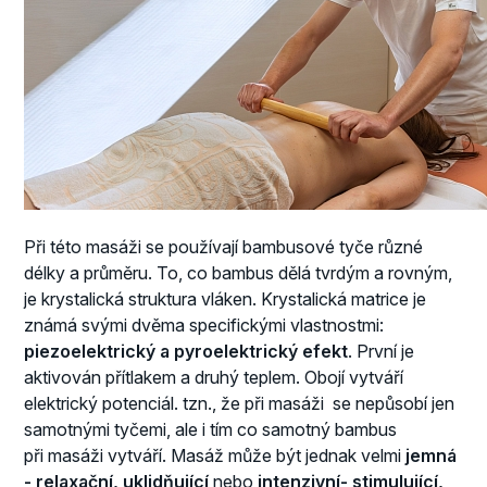
Při této masáži se používají bambusové tyče různé
délky a průměru. To, co bambus dělá tvrdým a rovným,
je krystalická struktura vláken. Krystalická matrice je
známá svými dvěma specifickými vlastnostmi:
piezoelektrický a pyroelektrický efekt
. První je
aktivován přítlakem a druhý teplem. Obojí vytváří
elektrický potenciál. tzn., že při masáži se nepůsobí jen
samotnými tyčemi, ale i tím co samotný bambus
při masáži vytváří. Masáž může být jednak velmi
jemná
- relaxační, uklidňující
nebo
intenzivní- stimulující,