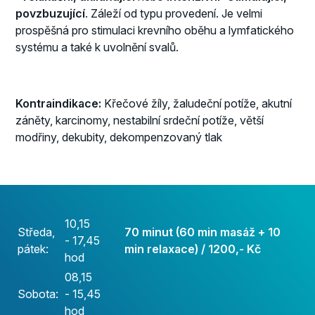
povzbuzující
. Záleží od typu provedení. Je velmi
prospěšná pro stimulaci krevního oběhu a lymfatického
systému a také k uvolnění svalů.
Kontraindikace:
Křečové žíly, žaludeční potíže, akutní
záněty, karcinomy, nestabilní srdeční potíže, větší
modřiny, dekubity, dekompenzovaný tlak
10,15
Středa,
70 minut (60 min masáž + 10
- 17,45
pátek:
min relaxace) / 1200,- Kč
hod
08,15
Sobota:
- 15,45
hod