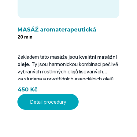
MASÁŽ aromaterapeutická
Suc
20 min
30 m
Základem této masáže jsou
kvalitní masážní
Úlev
oleje
. Ty jsou harmonickou kombinací pečlivě
a ak
vybraných rostlinných olejů lisovaných
Such
za studena a prvotřídních esenciálních olejů.
nará
Obsahují nejvyšší množství cenných
s je
450 Kč
bioaktivních látek, vitamínů a minerálů
v přirozené podobě a dovedou je v maximální
Detail procedury
míře předat našemu tělu. Pronikají až
do nejhlubších vrstev pokožky, působí
360
komplexně a nejúčinněji.