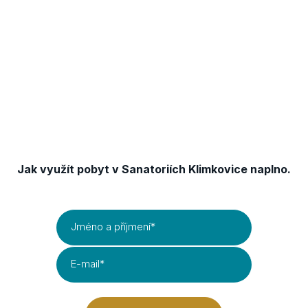
Získejte TIPY & TRIKY
Jak využít pobyt v Sanatoriích Klimkovice naplno.
Jméno a příjmení
*
E-mail
*