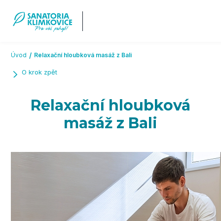
Přeskočit na hlavní obsah
Úvod
Relaxační hloubková masáž z Bali
O krok zpět
Relaxační hloubková
masáž z Bali