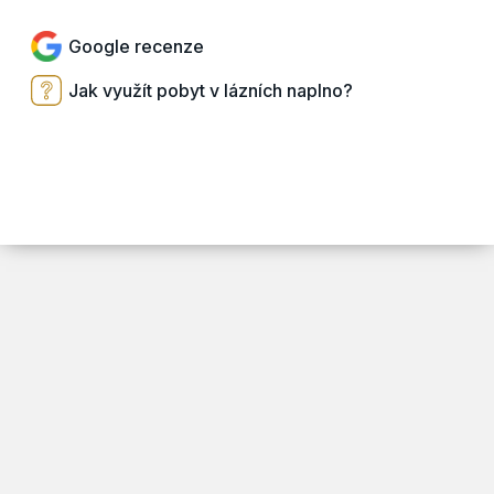
Google recenze
Jak využít pobyt v lázních naplno?
ARSY line - tvorba webových stránek a eshopů