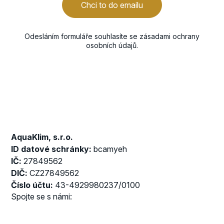
Chci to do emailu
Odesláním formuláře souhlasíte se
zásadami ochrany
osobních údajů
.
AquaKlim, s.r.o.
ID datové schránky:
bcamyeh
IČ:
27849562
DIČ:
CZ27849562
Číslo účtu:
43-4929980237/0100
Spojte se s námi: