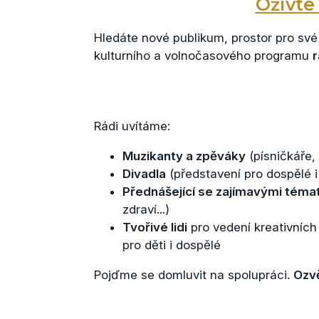
Oživte
Hledáte nové publikum, prostor pro sv
kulturního a volnočasového programu
r
Rádi uvítáme:
Muzikanty a zpěváky
(písničkáře,
Divadla
(představení pro dospělé i
Přednášející se zajímavými téma
zdraví...)
Tvořivé lidi
pro vedení kreativních 
pro děti i dospělé
Pojďme se domluvit na spolupráci.
Ozv