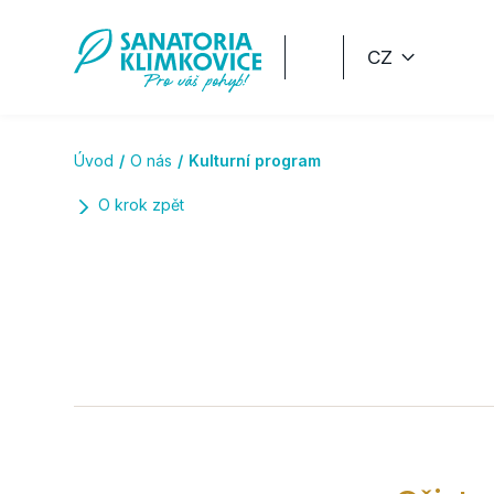
Přeskočit na hlavní obsah
CZ
Úvod
O nás
Kulturní program
O krok zpět