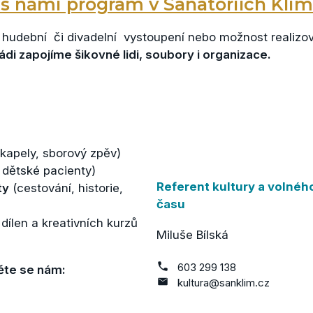
 s námi program v Sanatoriích Kli
é hudební či divadelní vystoupení nebo možnost realiz
ádi zapojíme šikovné lidi, soubory i organizace.
 kapely, sborový zpěv)
 dětské pacienty)
Referent kultury a volnéh
ty
(cestování, historie,
času
dílen a kreativních kurzů
Miluše Bílská
603 299 138
ěte se nám:
kultura@sanklim.cz