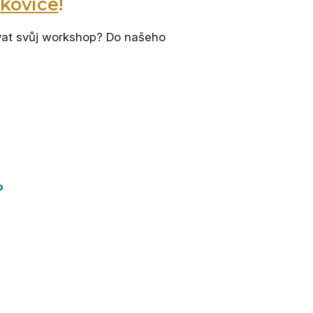
mkovice
!
ovat svůj workshop? Do našeho
o