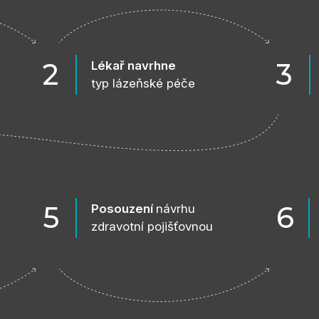
2
3
Lékař navrhne
typ lázeňské péče
5
6
Posouzení
návrhu
zdravotní pojišťovnou