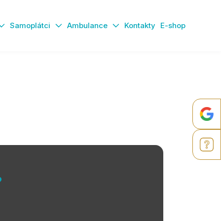
Samoplátci
Ambulance
Kontakty
E-shop
?