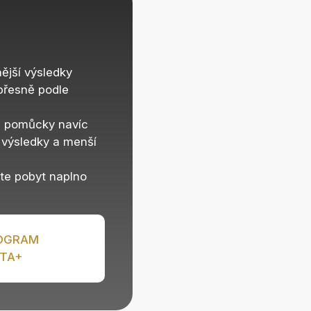
nější výsledky
 přesně podle
a pomůcky navíc
výsledky a menší
ete pobyt naplno
ROGRAM
ITA+