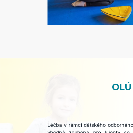
OLÚ 
Léčba v rámci dětského odborného
vhodná zejména pro klienty se