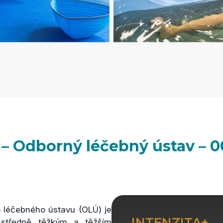
– Odborný léčebný ústav – 
 léčebného ústavu (OLÚ) je
INTENZITA+
 středně těžkým a těžším