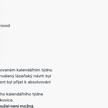
rovod
dovaném kalendářním týdnu
chválený lázeňský návrh byl
nt byl přijat k absolvování
ého kalendářního týdne
mkovice.
užel není možná.