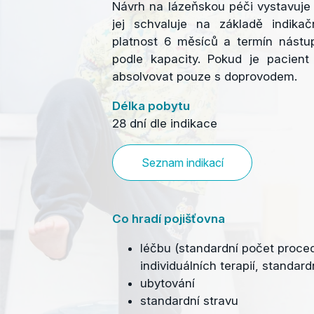
Návrh
na lázeňskou péči vystavuje p
jej schvaluje na základě indik
platnost 6 měsíců a termín nástup
podle kapacity. Pokud je pacient
absolvovat pouze s doprovodem.
Délka pobytu
28 dní dle indikace
Seznam indikací
Co hradí pojišťovna
léčbu (standardní počet proce
individuálních terapií, standard
ubytování
standardní stravu