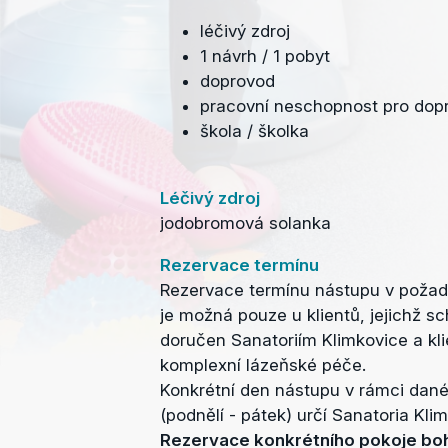
léčivý zdroj
1 návrh / 1 pobyt
doprovod
pracovní neschopnost pro dop
škola / školka
Léčivý zdroj
jodobromová solanka
Rezervace termínu
Rezervace termínu nástupu v poža
je možná pouze u klientů, jejichž s
doručen Sanatoriím Klimkovice a klie
komplexní lázeňské péče.
Konkrétní den nástupu v rámci dan
(podnělí - pátek) určí Sanatoria Kli
Rezervace konkrétního pokoje boh