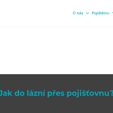
O nás
Pojištěnci
Léčba pro děti
Jak do lázní přes pojišťovnu