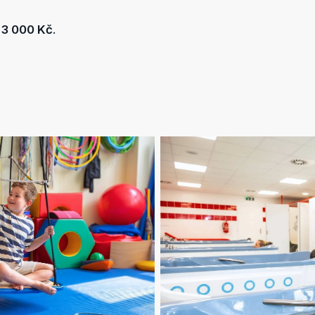
-
3 000 Kč
.