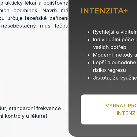
raktický lékař a pojišťovna
INTENZITA+
ačních podmínek. Návrh má
u určuje lázeňské zařízení
 nesoběstačný, musí léčbu
Rychlejší a viditel
Individuální péče
vašich potřeb
Moderní metody 
Lepší dlouhodobé 
riziko regresu
Jistota, že využij
VYBRAT P
dur, standardní frekvence
INTENZ
ní kontroly u lékaře)