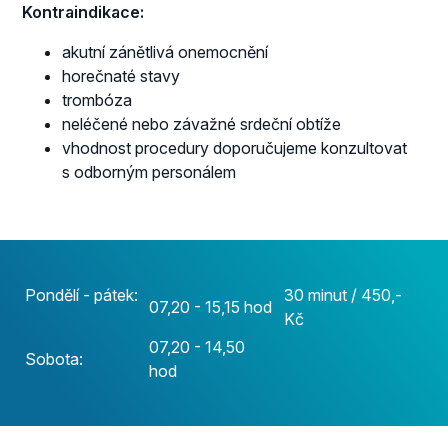
Kontraindikace:
akutní zánětlivá onemocnění
horečnaté stavy
trombóza
neléčené nebo závažné srdeční obtíže
vhodnost procedury doporučujeme konzultovat
s odborným personálem
Pondělí - pátek:
30 minut / 450,-
07,20 - 15,15 hod
Kč
07,20 - 14,50
Sobota:
hod