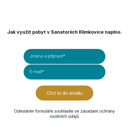
Získejte TIPY & TRIKY
Jak využít pobyt v Sanatoriích Klimkovice naplno.
Jméno a příjmení
*
E-mail
*
Chci to do emailu
Odesláním formuláře souhlasíte se
zásadami ochrany
osobních údajů
.