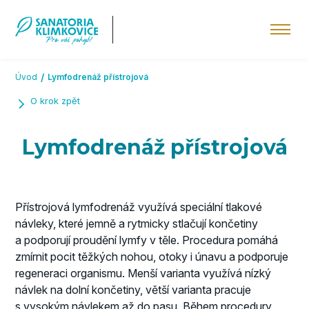
Přeskočit na hlavní obsah
Úvod
Lymfodrenáž přístrojová
O krok zpět
Lymfodrenáž přístrojová
Přístrojová lymfodrenáž využívá speciální tlakové
návleky, které jemně a rytmicky stlačují končetiny
a podporují proudění lymfy v těle. Procedura pomáhá
zmírnit pocit těžkých nohou, otoky i únavu a podporuje
regeneraci organismu. Menší varianta využívá nízký
návlek na dolní končetiny, větší varianta pracuje
s vysokým návlekem až do pasu. Během procedury