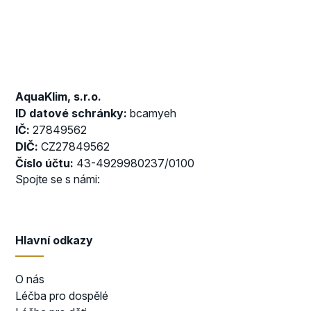
AquaKlim, s.r.o.
ID datové schránky:
bcamyeh
IČ:
27849562
DIČ:
CZ27849562
Číslo účtu:
43-4929980237/0100
Spojte se s námi:
Hlavní odkazy
O nás
Léčba pro dospělé