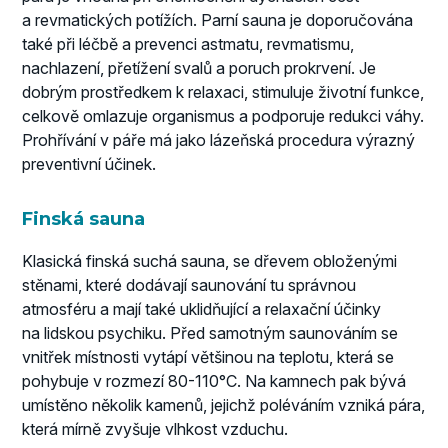
a revmatických potížích. Parní sauna je doporučována
také při léčbě a prevenci astmatu, revmatismu,
nachlazení, přetížení svalů a poruch prokrvení. Je
dobrým prostředkem k relaxaci, stimuluje životní funkce,
celkově omlazuje organismus a podporuje redukci váhy.
Prohřívání v páře má jako lázeňská procedura výrazný
preventivní účinek.
Finská sauna
Klasická finská suchá sauna, se dřevem obloženými
stěnami, které dodávají saunování tu správnou
atmosféru a mají také uklidňující a relaxační účinky
na lidskou psychiku. Před samotným saunováním se
vnitřek místnosti vytápí většinou na teplotu, která se
pohybuje v rozmezí 80-110°C. Na kamnech pak bývá
umístěno několik kamenů, jejichž poléváním vzniká pára,
která mírně zvyšuje vlhkost vzduchu.