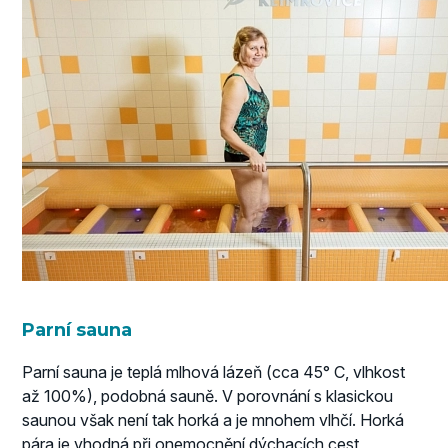
Parní sauna
Parní sauna je teplá mlhová lázeň (cca 45° C, vlhkost
až 100%), podobná sauně. V porovnání s klasickou
saunou však není tak horká a je mnohem vlhčí. Horká
pára je vhodná při onemocnění dýchacích cest