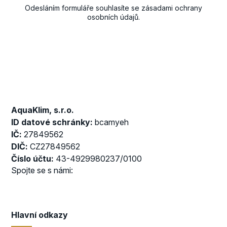
Odesláním formuláře souhlasíte se
zásadami ochrany
osobních údajů
.
AquaKlim, s.r.o.
ID datové schránky:
bcamyeh
IČ:
27849562
DIČ:
CZ27849562
Číslo účtu:
43-4929980237/0100
Spojte se s námi:
Hlavní odkazy