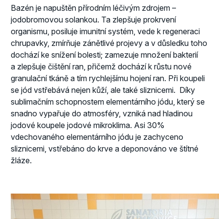
Bazén je napuštěn přírodním léčivým zdrojem –
jodobromovou solankou. Ta zlepšuje prokrvení
organismu, posiluje imunitní systém, vede k regeneraci
chrupavky, zmírňuje zánětlivé projevy a v důsledku toho
dochází ke snížení bolesti; zamezuje množení bakterií
a zlepšuje čištění ran, přičemž dochází k růstu nové
granulační tkáně a tím rychlejšímu hojení ran. Při koupeli
se jód vstřebává nejen kůží, ale také sliznicemi. Díky
sublimačním schopnostem elementárního jódu, který se
snadno vypařuje do atmosféry, vzniká nad hladinou
jodové koupele jodové mikroklima. Asi 30%
vdechovaného elementárního jódu je zachyceno
sliznicemi, vstřebáno do krve a deponováno ve štítné
žláze.