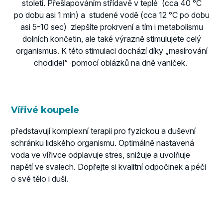
století. Přešlapováním střídavě v teplé (cca 40 °C
po dobu asi 1 min) a studené vodě (cca 12 °C po dobu
asi 5-10 sec) zlepšíte prokrvení a tím i metabolismu
dolních končetin, ale také výrazně stimulujete celý
organismus. K této stimulaci dochází díky „masírování
chodidel“ pomocí oblázků na dně vaniček.
Vířivé koupele
představují komplexní terapii pro fyzickou a duševní
schránku lidského organismu. Optimálně nastavená
voda ve vířivce odplavuje stres, snižuje a uvolňuje
napětí ve svalech. Dopřejte si kvalitní odpočinek a péči
o své tělo i duši.