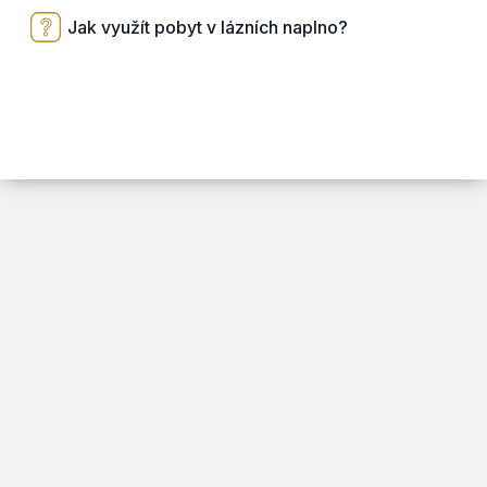
Jak využít pobyt v lázních naplno?
ARSY line - tvorba webových stránek a eshopů