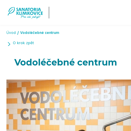
Přeskočit na hlavní obsah
Úvod
Vodoléčebné centrum
O krok zpět
Vodoléčebné centrum