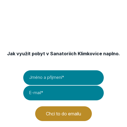
Je to
promyšlená relaxační cesta
, která
během 90 minut pomáhá tělu zpomalit, uvolnit
svaly a obnovit energii.
Získejte TIPY & TRIKY
Jak využít pobyt v Sanatoriích Klimkovice naplno.
Jméno a příjmení
*
E-mail
*
Chci to do emailu