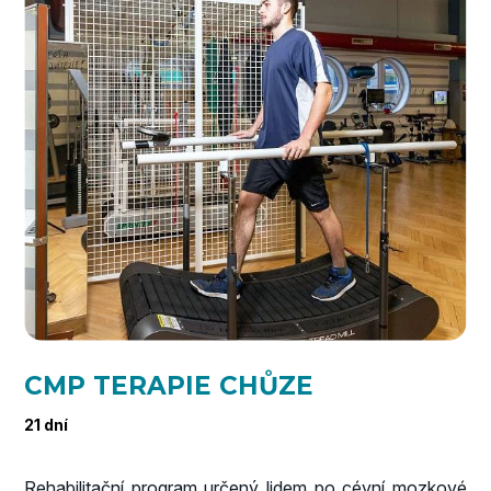
CMP TERAPIE CHŮZE
21 dní
Rehabilitační program určený lidem po cévní mozkové