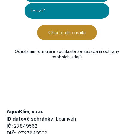
E-mail
*
Chci to do emailu
Odesláním formuláře souhlasíte se
zásadami ochrany
osobních údajů
.
AquaKlim, s.r.o.
ID datové schránky:
bcamyeh
IČ:
27849562
DIČ:
CZ27849562