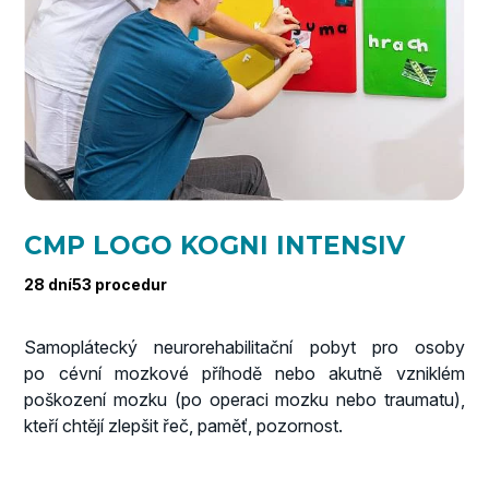
CMP LOGO KOGNI INTENSIV
28 dní
53 procedur
Samoplátecký neurorehabilitační pobyt pro osoby
po cévní mozkové příhodě nebo akutně vzniklém
poškození mozku (po operaci mozku nebo traumatu),
kteří chtějí zlepšit řeč, paměť, pozornost.