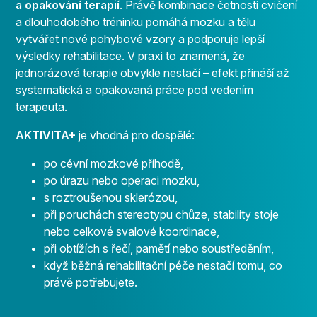
a opakování terapií
. Právě kombinace četnosti cvičení
a dlouhodobého tréninku pomáhá mozku a tělu
vytvářet nové pohybové vzory a podporuje lepší
výsledky rehabilitace. V praxi to znamená, že
jednorázová terapie obvykle nestačí – efekt přináší až
systematická a opakovaná práce pod vedením
terapeuta.
AKTIVITA+
je vhodná pro dospělé:
po cévní mozkové příhodě,
po úrazu nebo operaci mozku,
s roztroušenou sklerózou,
při poruchách stereotypu chůze, stability stoje
nebo celkové svalové koordinace,
při obtížích s řečí, pamětí nebo soustředěním,
když běžná rehabilitační péče nestačí tomu, co
právě potřebujete.