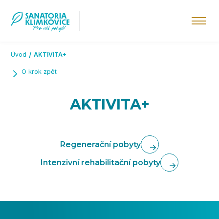
Přeskočit na hlavní obsah
Úvod
AKTIVITA+
O krok zpět
AKTIVITA+
Regenerační pobyty
Intenzivní rehabilitační pobyty