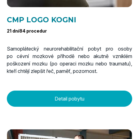
CMP LOGO KOGNI
21 dní
84 procedur
Samoplátecký neurorehabilitační pobyt pro osoby
po cévní mozkové příhodě nebo akutně vzniklém
poškození mozku (po operaci mozku nebo traumatu),
kteří chtějí zlepšit řeč, paměť, pozornost.
Detail pobytu