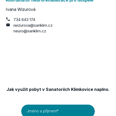
Ivana Wizurová
734 643 174
iwizurova@sanklim.cz
neuro@sanklim.cz
Získejte TIPY & TRIKY
Jak využít pobyt v Sanatoriích Klimkovice naplno.
Jméno a příjmení
*