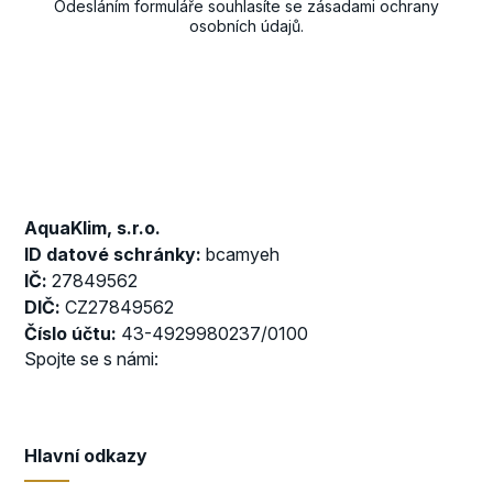
Odesláním formuláře souhlasíte se
zásadami ochrany
osobních údajů
.
AquaKlim, s.r.o.
ID datové schránky:
bcamyeh
IČ:
27849562
DIČ:
CZ27849562
Číslo účtu:
43-4929980237/0100
Spojte se s námi:
Hlavní odkazy