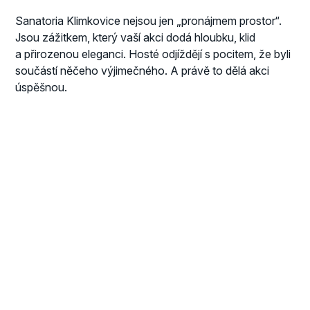
Sanatoria Klimkovice nejsou jen „pronájmem prostor“.
Jsou zážitkem, který vaší akci dodá hloubku, klid
a přirozenou eleganci. Hosté odjíždějí s pocitem, že byli
součástí něčeho výjimečného. A právě to dělá akci
úspěšnou.
Pojďme vytvořit akci, na
kterou se nezapomíná
Každá událost je jiná. Rádi si vyslechneme vaši
představu a připravíme řešení na míru od prvního
nápadu až po poslední detail.