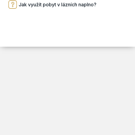
Jak využít pobyt v lázních naplno?
ARSY line - tvorba webových stránek a eshopů