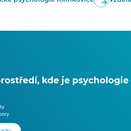
prostředí, kde je psychologie
nty
obory
pacity