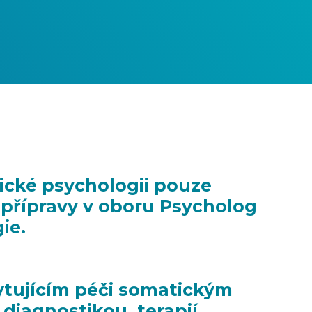
nické psychologii pouze
 přípravy v oboru Psycholog
ie.
ytujícím péči somatickým
diagnostikou, terapií