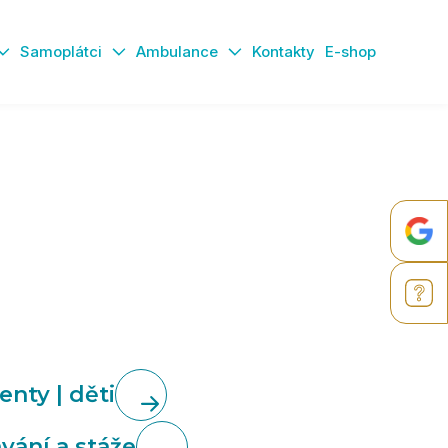
Samoplátci
Ambulance
Kontakty
E-shop
e
enty | děti
vání a stáže