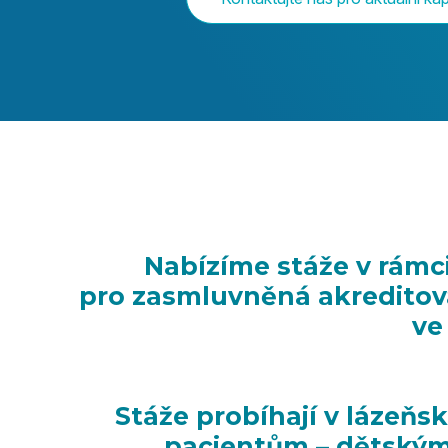
Nabízíme stáže v rámci
pro zasmluvněná akreditova
ve
Stáže probíhají v lázeň
pacientům – dětským 