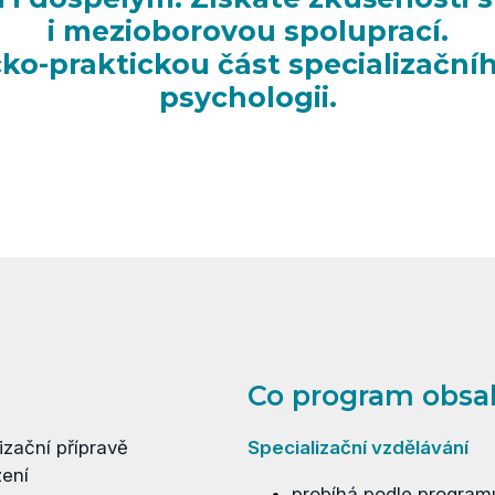
i mezioborovou spoluprací.
ko-praktickou část specializačníh
psychologii.
Co program obsa
izační přípravě
Specializační vzdělávání
zení
probíhá podle progra