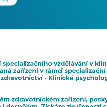
 specializačního vzdělávání v kli
ná zařízení v rámci specializační
 zdravotnictví - Klinická psycholog
ském zdravotnickém zařízení, posk
i dospělým. Získáte zkušenosti s 