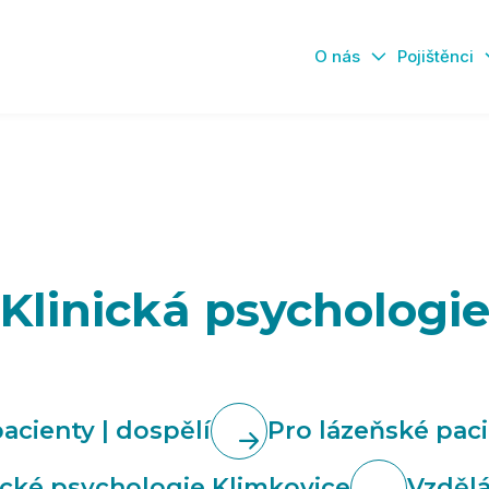
O nás
Pojištěnci
Klinická psychologi
acienty | dospělí
Pro lázeňské paci
cké psychologie Klimkovice
Vzdělá