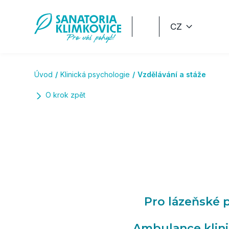
Přeskočit na hlavní obsah
CZ
Úvod
Klinická psychologie
Vzdělávání a stáže
O krok zpět
Pro lázeňské p
Ambulance klini