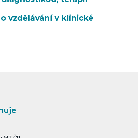
o vzdělávání v klinické
huje
mu MZ ČR