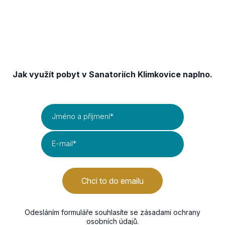
Získejte TIPY & TRIKY
Jak využít pobyt v Sanatoriích Klimkovice naplno.
Jméno a příjmení
*
E-mail
*
Chci to do emailu
Odesláním formuláře souhlasíte se
zásadami ochrany
osobních údajů
.