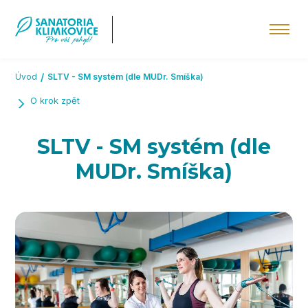
Přeskočit na hlavní obsah
Úvod
SLTV - SM systém (dle MUDr. Smíška)
O krok zpět
SLTV - SM systém (dle
MUDr. Smíška)