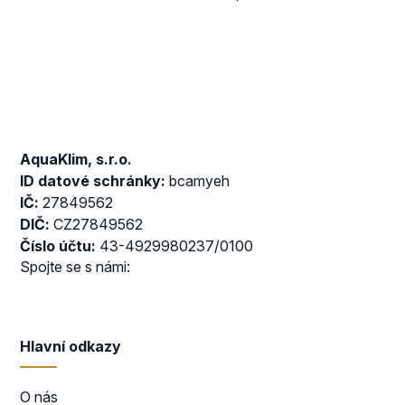
AquaKlim, s.r.o.
ID datové schránky:
bcamyeh
IČ:
27849562
DIČ:
CZ27849562
Číslo účtu:
43-4929980237/0100
Spojte se s námi:
Hlavní odkazy
O nás