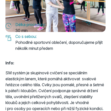
Délka procedury:
30 min
Co s sebou:
Pohodlné sportovní oblečení, doporučujeme přijít
několik minut předem
Info:
SM systém je skupinové cvičení se speciálním
elastickým lanem, které pomáhá aktivovat svalové
řetězce celého těla. Cviky jsou pomalé, přesné a šetrné
k páteři i kloubům. Cvičení podporuje správné držení
těla, uvolnění přetížených svalů, zlepšení stability
kloubů a jejich celkové pohyblivosti. Je vhodné
i pro osoby po operacích nebo při nižší fyzické kondici.