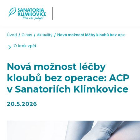
Přeskočit na hlavní obsah
Úvod
O nás
Aktuality
Nová možnost léčby kloubů bez operace: AC
O krok zpět
Nová možnost léčby
kloubů bez operace: ACP
v Sanatoriích Klimkovice
20.5.2026