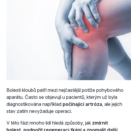
Bolesti kloubů patří mezi nejčastější potíže pohybového
aparátu. Často se objevují u pacientů, kterým už byla
diagnostikována například
počínající artróza
, ale jejich
stav zatím nevyžaduje operaci.
V této fázi mnoho lidí hledá způsoby, jak
zmírnit
bolest, podpořit regeneraci tkání a zpomalit další