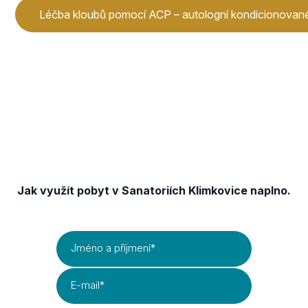
Léčba kloubů pomocí ACP – autologní kondicionovan
Získejte TIPY & TRIKY
Jak využít pobyt v Sanatoriích Klimkovice naplno.
Jméno a příjmení
*
E-mail
*