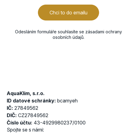
Chci to do emailu
Odesláním formuláře souhlasíte se
zásadami ochrany
osobních údajů
.
AquaKlim, s.r.o.
ID datové schránky:
bcamyeh
IČ:
27849562
DIČ:
CZ27849562
Číslo účtu:
43-4929980237/0100
Spojte se s námi: