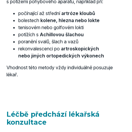
s potížemi pohybového aparátu, například při:
počínající až střední
artróze kloubů
bolestech
kolene, hlezna nebo lokte
tenisovém nebo golfovém lokti
potížích s
Achillovou šlachou
poranění svalů, šlach a vazů
rekonvalescenci po
artroskopických
nebo jiných ortopedických výkonech
Vhodnost této metody vždy individuálně posuzuje
lékař.
Léčbě předchází lékařská
konzultace