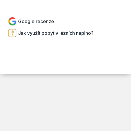
Přejít do e-shopu
Google recenze
Jak využít pobyt v lázních naplno?
ARSY line - tvorba webových stránek a eshopů