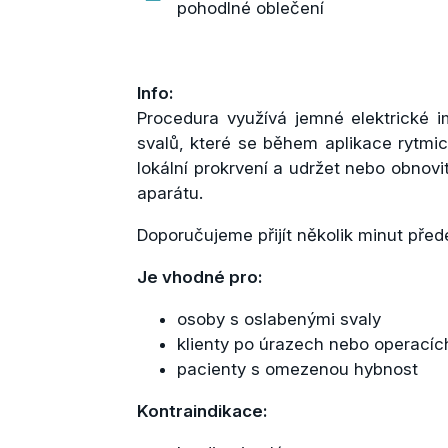
pohodlné oblečení
Info:
Procedura využívá jemné elektrické im
svalů, které se během aplikace rytmick
lokální prokrvení a udržet nebo obnov
aparátu.
Doporučujeme přijít několik minut pře
Je vhodné pro:
osoby s oslabenými svaly
klienty po úrazech nebo operacíc
pacienty s omezenou hybnost
Kontraindikace: