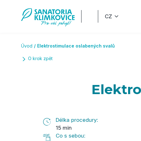
Přeskočit na hlavní obsah
CZ
Úvod
Elektrostimulace oslabených svalů
O krok zpět
Elektr
Délka procedury:
15 min
Co s sebou: