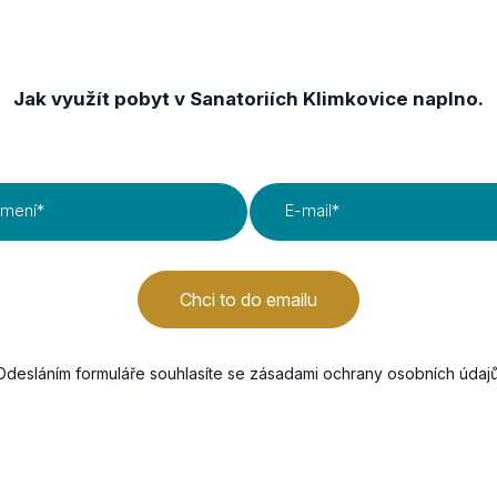
Získejte TIPY & TRIKY
Jak využít pobyt v Sanatoriích Klimkovice naplno.
jmení
*
E-mail
*
Chci to do emailu
Odesláním formuláře souhlasíte se
zásadami ochrany osobních údaj