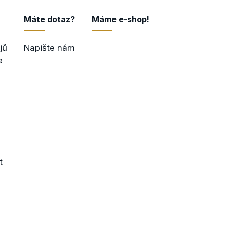
Máte dotaz?
Máme e-shop!
jů
Napište nám
Přejít do e-shopu
e
t