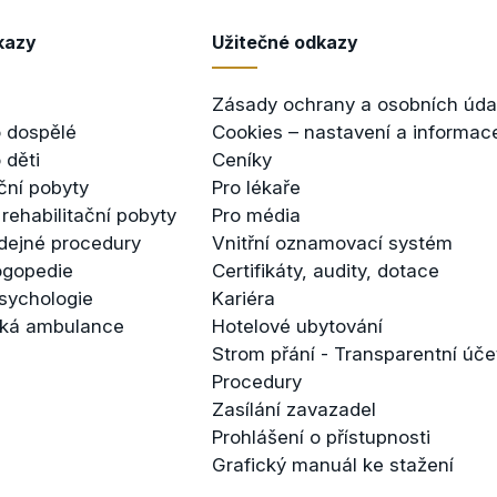
kazy
Užitečné odkazy
Zásady ochrany a osobních úda
 dospělé
Cookies – nastavení a informac
 děti
Ceníky
ční pobyty
Pro lékaře
 rehabilitační pobyty
Pro média
dejné procedury
Vnitřní oznamovací systém
logopedie
Certifikáty, audity, dotace
psychologie
Kariéra
cká ambulance
Hotelové ubytování
Strom přání - Transparentní úče
Procedury
Zasílání zavazadel
Prohlášení o přístupnosti
Grafický manuál ke stažení