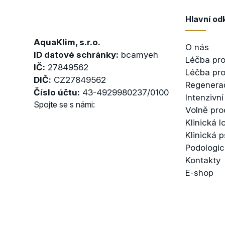
Hlavní od
AquaKlim, s.r.o.
O nás
ID datové schránky:
bcamyeh
Léčba pro
IČ:
27849562
Léčba pro
DIČ:
CZ27849562
Regenera
Číslo účtu:
43-4929980237/0100
Intenzivní
Spojte se s námi:
Volně pro
Klinická 
Klinická 
Podologi
Kontakty
E-shop