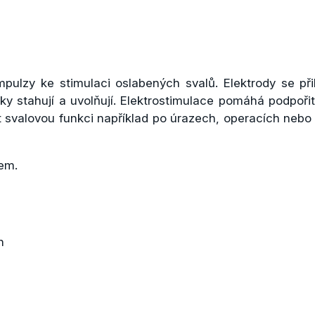
pulzy ke stimulaci oslabených svalů. Elektrody se při
y stahují a uvolňují. Elektrostimulace pomáhá podpořit 
it svalovou funkci například po úrazech, operacích ne
dem.
h