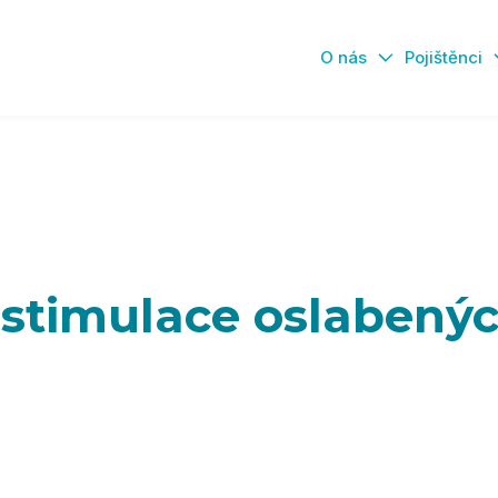
O nás
Pojištěnci
ostimulace oslabenýc