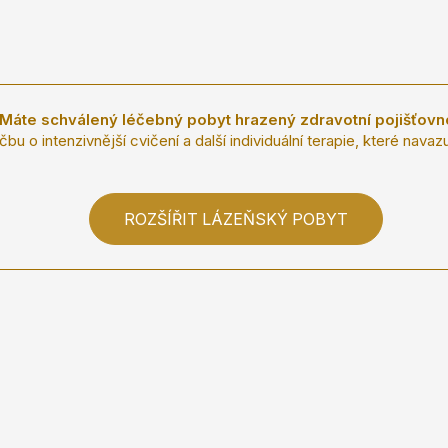
Máte schválený léčebný pobyt hrazený zdravotní pojišťov
čbu o intenzivnější cvičení a další individuální terapie, které navaz
ROZŠÍŘIT LÁZEŇSKÝ POBYT