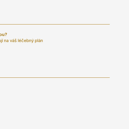
nou?
ují na váš léčebný plán