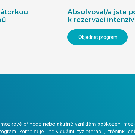
inátorkou
Absolvoval/a jste p
mů
k rezervaci intenz
Objednat program
í mozkové příhodě nebo akutně vzniklém poškození mozk
rogram kombinuje individuální fyzioterapii, trénink c