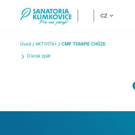
Přeskočit na hlavní obsah
CZ
Úvod
AKTIVITA+
CMP TERAPIE CHŮZE
O krok zpět