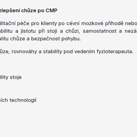
 zlepšení chůze po CMP
ilitační péče pro klienty po cévní mozkové příhodě ne
abilitu a jistotu při stoji a chůzi, samostatnost a ne
valitu chůze a bezpečnost pohybu.
ůze, rovnováhy a stability pod vedením fyzioterapeuta.
ity stoje
ích technologií