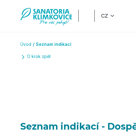
Přeskočit na hlavní obsah
CZ
Úvod
Seznam indikací
O krok zpět
Seznam indikací - Dospě