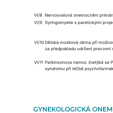
VI/8
Nervosvalová onemocnění primárn
VI/9
Syringomyelie s paretickými proj
VI/10
Dětská mozková obrna při možno
za předpokladu udržení pracovní
VI/11
Parkinsonova nemoc (netýká se 
syndromu při léčbě psychofarmak
GYNEKOLOGICKÁ ONEM