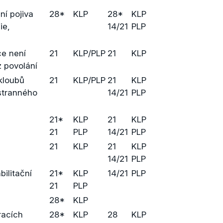
í pojiva
28*
KLP
28*
KLP
ie,
14/21
PLP
ce není
21
KLP/PLP
21
KLP
z povolání
kloubů
21
KLP/PLP
21
KLP
stranného
14/21
PLP
21*
KLP
21
KLP
21
PLP
14/21
PLP
21
KLP
21
KLP
14/21
PLP
ilitační
21*
KLP
14/21
PLP
21
PLP
28*
KLP
racích
28*
KLP
28
KLP