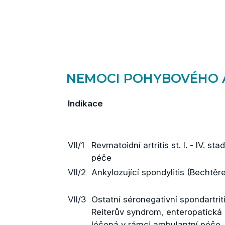
NEMOCI POHYBOVÉHO 
Indikace
VII/1
Revmatoidní artritis st. I. - IV. s
péče
VII/2
Ankylozující spondylitis (Becht
VII/3
Ostatní séronegativní spondartrit
Reiterův syndrom, enteropatická ar
léčená v rámci ambulantní péče