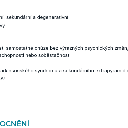
í, sekundární a degenerativní
evy
sti samostatné chůze bez výrazných psychických změn
 schopnosti nebo soběstačnosti
Parkinsonského syndromu a sekundárního extrapyramid
y)
OCNĚNÍ