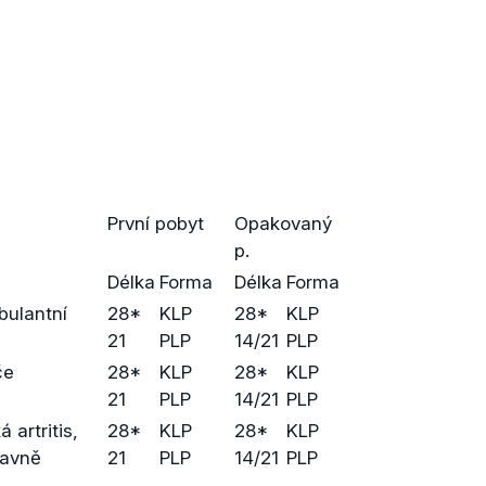
První pobyt
Opakovaný
p.
Délka
Forma
Délka
Forma
mbulantní
28*
KLP
28*
KLP
21
PLP
14/21
PLP
če
28*
KLP
28*
KLP
21
PLP
14/21
PLP
 artritis,
28*
KLP
28*
KLP
tavně
21
PLP
14/21
PLP