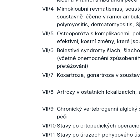
VII/4
Mimokloubní revmatismus, sousta
soustavně léčené v rámci ambula
polymyositis, dermatomyositis, 
VII/5
Osteoporóza s komplikacemi, pok
efektivní; kostní změny, které j
VII/6
Bolestivé syndromy šlach, šlacho
(včetně onemocnění způsobeného
přetěžování)
VII/7
Koxartroza, gonartroza v soustav
VII/8
Artrózy v ostatních lokalizacích, 
VII/9
Chronický vertebrogenní algický
péči
VII/10
Stavy po ortopedických operacíc
VII/11
Stavy po úrazech pohybového úst