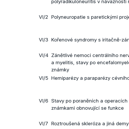
polyradikuloneuritis v návaznosti
VI/2
Polyneuropatie s paretickými proj
VI/3
Kořenové syndromy s iritačně-z
VI/4
Zánětlivé nemoci centrálního nerv
a myelitis, stavy po encefalomyel
známky
VI/5
Hemiparézy a paraparézy cévního
VI/6
Stavy po poraněních a operacích 
známkami obnovující se funkce
VI/7
Roztroušená skleróza a jiná demy