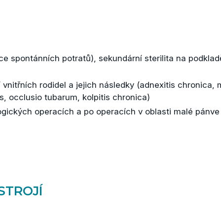
a více spontánních potratů), sekundární sterilita na podkla
nitřních rodidel a jejich následky (adnexitis chronica, m
s, occlusio tubarum, kolpitis chronica)
gických operacích a po operacích v oblasti malé pánve
STROJÍ