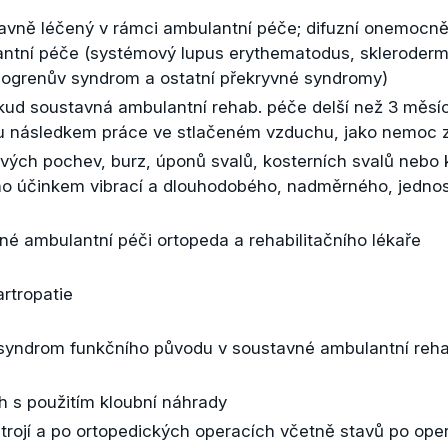
vně léčený v rámci ambulantní péče; difuzní onemocněn
ntní péče (systémový lupus erythematodus, skleroderm
Sjogrenův syndrom a ostatní překryvné syndromy)
ud soustavná ambulantní rehab. péče delší než 3 měsí
sou následkem práce ve stlačeném vzduchu, jako nemoc 
vých pochev, burz, úponů svalů, kosterních svalů nebo 
 účinkem vibrací a dlouhodobého, nadměrného, jedno
né ambulantní péči ortopeda a rehabilitačního lékaře
artropatie
 syndrom funkčního původu v soustavné ambulantní rehab
h s použitím kloubní náhrady
rojí a po ortopedických operacích včetně stavů po ope