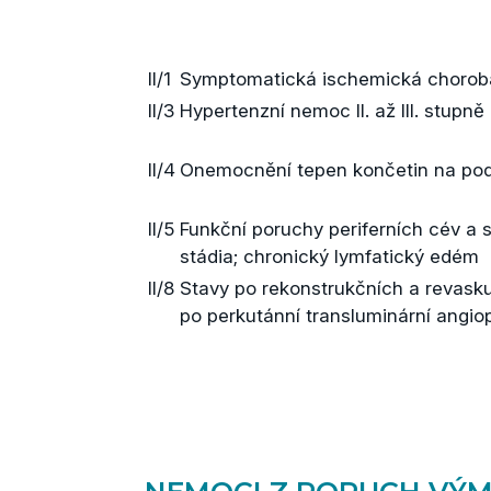
II/1
Symptomatická ischemická chorob
II/3
Hypertenzní nemoc II. až III. stupně
II/4
Onemocnění tepen končetin na podk
II/5
Funkční poruchy periferních cév a 
stádia; chronický lymfatický edém
II/8
Stavy po rekonstrukčních a revask
po perkutánní transluminární angio