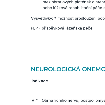
meziobratlových plotének a sten
nebo lůžková rehabilitační péče e
Vysvětlivky: * možnost prodloužení pob
PLP - příspěvková lázeňská péče
NEUROLOGICKÁ ONEMO
Indikace
VI/1
Obrna lícního nervu, postpoliomy