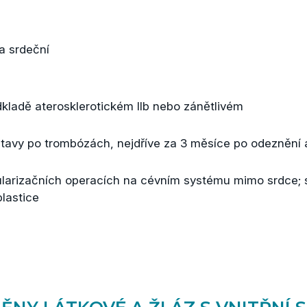
a srdeční
ladě aterosklerotickém IIb nebo zánětlivém
stavy po trombózách, nejdříve za 3 měsíce po odeznění 
ularizačních operacích na cévním systému mimo srdce; 
plastice