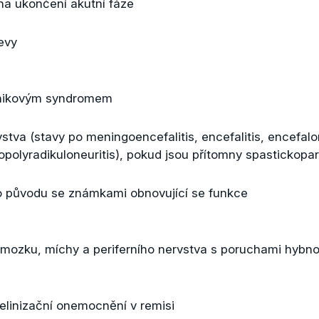
 na ukončení akutní fáze
evy
ánikovým syndromem
stva (stavy po meningoencefalitis, encefalitis, encefalo
opolyradikuloneuritis), pokud jsou přítomny spastickopa
 původu se známkami obnovující se funkce
mozku, míchy a periferního nervstva s poruchami hybno
elinizační onemocnění v remisi