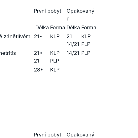
První pobyt
Opakovaný
p.
Délka
Forma
Délka
Forma
dě zánětlivém
21*
KLP
21
KLP
14/21
PLP
etritis
21*
KLP
14/21
PLP
21
PLP
28*
KLP
První pobyt
Opakovaný