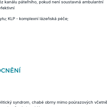
óz kanálu páteřního, pokud není soustavná ambulantní
fektivní
ytu; KLP - komplexní lázeňská péče;
CNĚNÍ
elitický syndrom, chabé obrny mimo poúrazových včetně