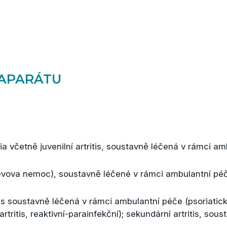
APARÁTU
tadia včetně juvenilní artritis, soustavně léčená v rámci a
ěrevova nemoc), soustavně léčené v rámci ambulantní pé
is soustavně léčená v rámci ambulantní péče (psoriatická
tritis, reaktivní-parainfekční); sekundární artritis, sous