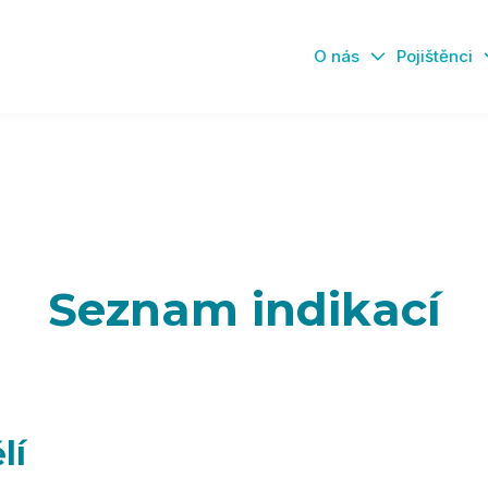
O nás
Pojištěnci
Seznam indikací
lí